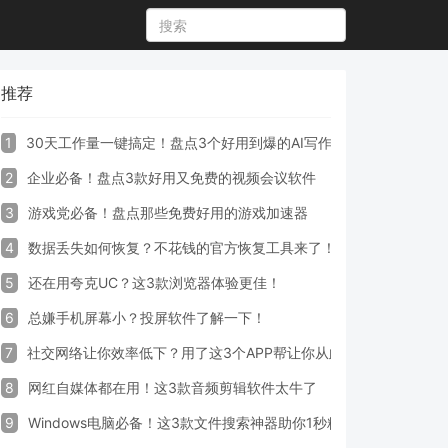
推荐
1
30天工作量一键搞定！盘点3个好用到爆的AI写作生成器工具
2
企业必备！盘点3款好用又免费的视频会议软件
3
游戏党必备！盘点那些免费好用的游戏加速器
4
数据丢失如何恢复？不花钱的官方恢复工具来了！
5
还在用夸克UC？这3款浏览器体验更佳！
6
总嫌手机屏幕小？投屏软件了解一下！
7
社交网络让你效率低下？用了这3个APP帮让你从此戒掉手机！
8
网红自媒体都在用！这3款音频剪辑软件太牛了
9
Windows电脑必备！这3款文件搜索神器助你1秒精准定位文件