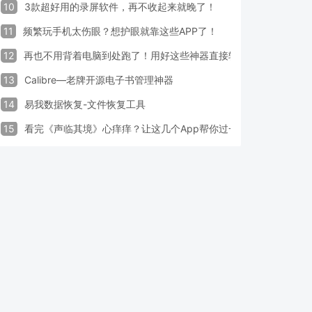
10
3款超好用的录屏软件，再不收起来就晚了！
11
频繁玩手机太伤眼？想护眼就靠这些APP了！
12
再也不用背着电脑到处跑了！用好这些神器直接轻松办公
13
Calibre—老牌开源电子书管理神器
14
易我数据恢复-文件恢复工具
15
看完《声临其境》心痒痒？让这几个App帮你过一把配音瘾