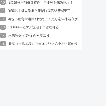
10
3款超好用的录屏软件，再不收起来就晚了！
11
频繁玩手机太伤眼？想护眼就靠这些APP了！
12
再也不用背着电脑到处跑了！用好这些神器直接轻松办公
13
Calibre—老牌开源电子书管理神器
14
易我数据恢复-文件恢复工具
15
看完《声临其境》心痒痒？让这几个App帮你过一把配音瘾