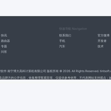
快速导航 Navigation
快讯
联系我们
官方微博
路由器
手机
开发者
专题
汽车
技术
问答
智软件 南宁博大高科计算机有限公司 版权所有 ©
2026. All Rights Reserved. tintsoft
及品牌方的公开信息，收集整理客观呈现，仅提供参考使用，不代表网站支持观点；
广告与友链交换QQ: 4322897 共同关注软件行业
博大软件
盈门
ManualLib