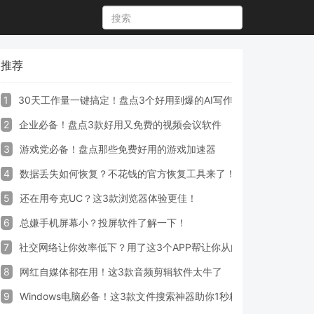
推荐
1
30天工作量一键搞定！盘点3个好用到爆的AI写作生成器工具
2
企业必备！盘点3款好用又免费的视频会议软件
3
游戏党必备！盘点那些免费好用的游戏加速器
4
数据丢失如何恢复？不花钱的官方恢复工具来了！
5
还在用夸克UC？这3款浏览器体验更佳！
6
总嫌手机屏幕小？投屏软件了解一下！
7
社交网络让你效率低下？用了这3个APP帮让你从此戒掉手机！
8
网红自媒体都在用！这3款音频剪辑软件太牛了
9
Windows电脑必备！这3款文件搜索神器助你1秒精准定位文件