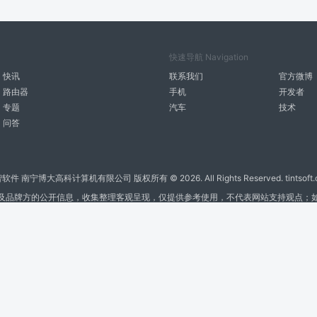
快速导航 Navigation
快讯
联系我们
官方微博
路由器
手机
开发者
专题
汽车
技术
问答
智软件 南宁博大高科计算机有限公司 版权所有 ©
2026. All Rights Reserved. tintsoft
及品牌方的公开信息，收集整理客观呈现，仅提供参考使用，不代表网站支持观点；
广告与友链交换QQ: 4322897 共同关注软件行业
博大软件
盈门
ManualLib