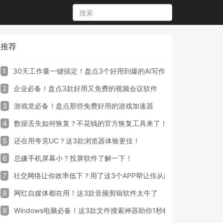
推荐
1
30天工作量一键搞定！盘点3个好用到爆的AI写作生成器工具
2
企业必备！盘点3款好用又免费的视频会议软件
3
游戏党必备！盘点那些免费好用的游戏加速器
4
数据丢失如何恢复？不花钱的官方恢复工具来了！
5
还在用夸克UC？这3款浏览器体验更佳！
6
总嫌手机屏幕小？投屏软件了解一下！
7
社交网络让你效率低下？用了这3个APP帮让你从此戒掉手机！
8
网红自媒体都在用！这3款音频剪辑软件太牛了
9
Windows电脑必备！这3款文件搜索神器助你1秒精准定位文件