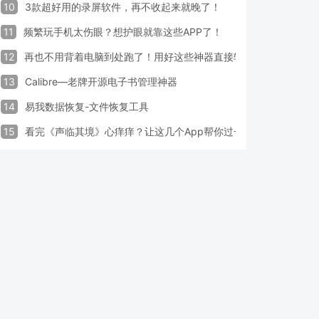
10
3款超好用的录屏软件，再不收起来就晚了！
11
频繁玩手机太伤眼？想护眼就靠这些APP了！
12
再也不用背着电脑到处跑了！用好这些神器直接轻松办公
13
Calibre—老牌开源电子书管理神器
14
易我数据恢复-文件恢复工具
15
看完《声临其境》心痒痒？让这几个App帮你过一把配音瘾