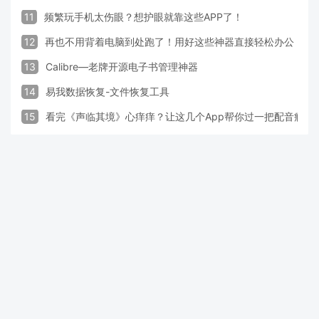
11
频繁玩手机太伤眼？想护眼就靠这些APP了！
12
再也不用背着电脑到处跑了！用好这些神器直接轻松办公
13
Calibre—老牌开源电子书管理神器
14
易我数据恢复-文件恢复工具
15
看完《声临其境》心痒痒？让这几个App帮你过一把配音瘾