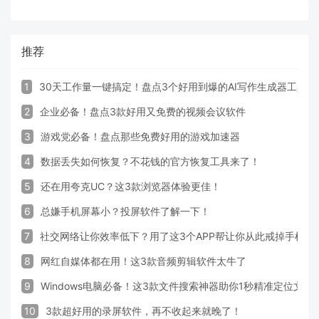
推荐
1
30天工作量一键搞定！盘点3个好用到爆的AI写作生成器工具
2
企业必备！盘点3款好用又免费的视频会议软件
3
游戏党必备！盘点那些免费好用的游戏加速器
4
数据丢失如何恢复？不花钱的官方恢复工具来了！
5
还在用夸克UC？这3款浏览器体验更佳！
6
总嫌手机屏幕小？投屏软件了解一下！
7
社交网络让你效率低下？用了这3个APP帮让你从此戒掉手机！
8
网红自媒体都在用！这3款音频剪辑软件太牛了
9
Windows电脑必备！这3款文件搜索神器助你1秒精准定位文件
10
3款超好用的录屏软件，再不收起来就晚了！