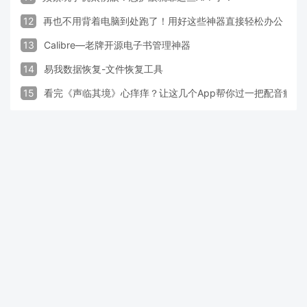
12
再也不用背着电脑到处跑了！用好这些神器直接轻松办公
13
Calibre—老牌开源电子书管理神器
14
易我数据恢复-文件恢复工具
15
看完《声临其境》心痒痒？让这几个App帮你过一把配音瘾