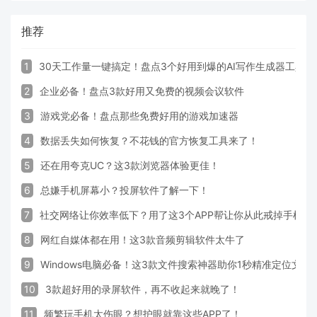
推荐
1
30天工作量一键搞定！盘点3个好用到爆的AI写作生成器工具
2
企业必备！盘点3款好用又免费的视频会议软件
3
游戏党必备！盘点那些免费好用的游戏加速器
4
数据丢失如何恢复？不花钱的官方恢复工具来了！
5
还在用夸克UC？这3款浏览器体验更佳！
6
总嫌手机屏幕小？投屏软件了解一下！
7
社交网络让你效率低下？用了这3个APP帮让你从此戒掉手机！
8
网红自媒体都在用！这3款音频剪辑软件太牛了
9
Windows电脑必备！这3款文件搜索神器助你1秒精准定位文件
10
3款超好用的录屏软件，再不收起来就晚了！
11
频繁玩手机太伤眼？想护眼就靠这些APP了！