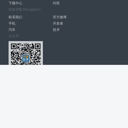
下载中心
问答
快速导航 Navigation
联系我们
官方微博
手机
开发者
汽车
技术
公众号
天智软件 南宁博大高科计算机有限公司 版权所有 ©
2026. All Rights
Reserved. tintsoft.com
网站展示的品牌信息和数据，是基于互联网大数据及品牌方的公开信息，
收集整理客观呈现，仅提供参考使用，不代表网站支持观点；如有侵权、
错误信息，请及时联系我们更正或删除！
广告与友链交换QQ: 4322897 共同关注软件行业
博大软件
盈门
ManualLib