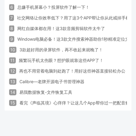
6
总嫌手机屏幕小？投屏软件了解一下！
7
社交网络让你效率低下？用了这3个APP帮让你从此戒掉手机！
8
网红自媒体都在用！这3款音频剪辑软件太牛了
9
Windows电脑必备！这3款文件搜索神器助你1秒精准定位文件
10
3款超好用的录屏软件，再不收起来就晚了！
11
频繁玩手机太伤眼？想护眼就靠这些APP了！
12
再也不用背着电脑到处跑了！用好这些神器直接轻松办公
13
Calibre—老牌开源电子书管理神器
14
易我数据恢复-文件恢复工具
15
看完《声临其境》心痒痒？让这几个App帮你过一把配音瘾