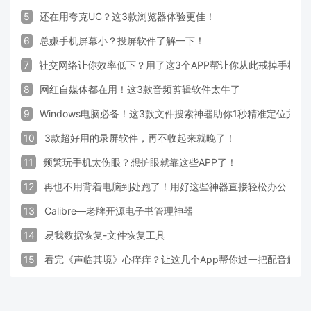
5
还在用夸克UC？这3款浏览器体验更佳！
6
总嫌手机屏幕小？投屏软件了解一下！
7
社交网络让你效率低下？用了这3个APP帮让你从此戒掉手机！
8
网红自媒体都在用！这3款音频剪辑软件太牛了
9
Windows电脑必备！这3款文件搜索神器助你1秒精准定位文件
10
3款超好用的录屏软件，再不收起来就晚了！
11
频繁玩手机太伤眼？想护眼就靠这些APP了！
12
再也不用背着电脑到处跑了！用好这些神器直接轻松办公
13
Calibre—老牌开源电子书管理神器
14
易我数据恢复-文件恢复工具
15
看完《声临其境》心痒痒？让这几个App帮你过一把配音瘾