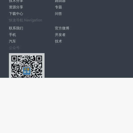
技术分享
路由器
资源分享
专题
下载中心
问答
快速导航 Navigation
联系我们
官方微博
手机
开发者
汽车
技术
公众号
天智软件 南宁博大高科计算机有限公司 版权所有 ©
2026. All Rights
Reserved. tintsoft.com
网站展示的品牌信息和数据，是基于互联网大数据及品牌方的公开信息，
收集整理客观呈现，仅提供参考使用，不代表网站支持观点；如有侵权、
错误信息，请及时联系我们更正或删除！
广告与友链交换QQ: 4322897 共同关注软件行业