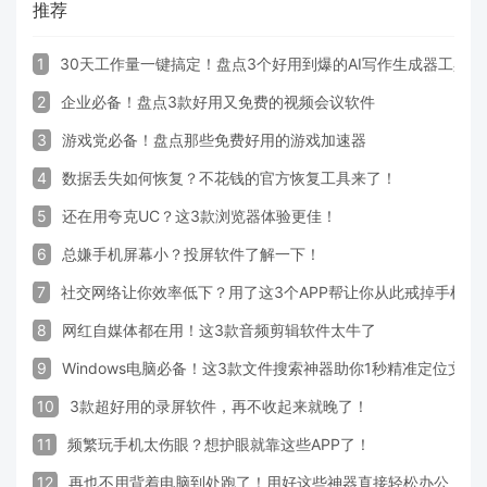
推荐
1
30天工作量一键搞定！盘点3个好用到爆的AI写作生成器工具
2
企业必备！盘点3款好用又免费的视频会议软件
3
游戏党必备！盘点那些免费好用的游戏加速器
4
数据丢失如何恢复？不花钱的官方恢复工具来了！
5
还在用夸克UC？这3款浏览器体验更佳！
6
总嫌手机屏幕小？投屏软件了解一下！
7
社交网络让你效率低下？用了这3个APP帮让你从此戒掉手机！
8
网红自媒体都在用！这3款音频剪辑软件太牛了
9
Windows电脑必备！这3款文件搜索神器助你1秒精准定位文件
10
3款超好用的录屏软件，再不收起来就晚了！
11
频繁玩手机太伤眼？想护眼就靠这些APP了！
12
再也不用背着电脑到处跑了！用好这些神器直接轻松办公