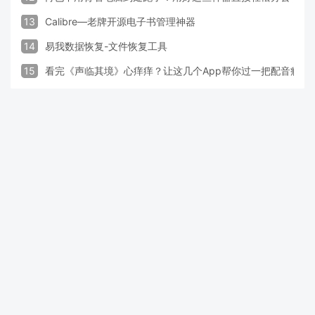
13
Calibre—老牌开源电子书管理神器
14
易我数据恢复-文件恢复工具
15
看完《声临其境》心痒痒？让这几个App帮你过一把配音瘾