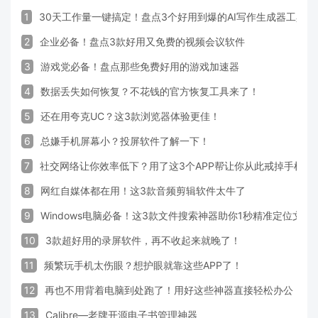
1
30天工作量一键搞定！盘点3个好用到爆的AI写作生成器工具
2
企业必备！盘点3款好用又免费的视频会议软件
3
游戏党必备！盘点那些免费好用的游戏加速器
4
数据丢失如何恢复？不花钱的官方恢复工具来了！
5
还在用夸克UC？这3款浏览器体验更佳！
6
总嫌手机屏幕小？投屏软件了解一下！
7
社交网络让你效率低下？用了这3个APP帮让你从此戒掉手机！
8
网红自媒体都在用！这3款音频剪辑软件太牛了
9
Windows电脑必备！这3款文件搜索神器助你1秒精准定位文件
10
3款超好用的录屏软件，再不收起来就晚了！
11
频繁玩手机太伤眼？想护眼就靠这些APP了！
12
再也不用背着电脑到处跑了！用好这些神器直接轻松办公
13
Calibre—老牌开源电子书管理神器