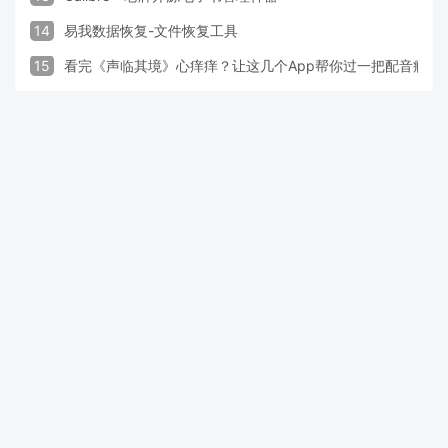
14
易我数据恢复-文件恢复工具
15
看完《声临其境》心痒痒？让这几个App帮你过一把配音瘾