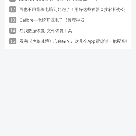
12
再也不用背着电脑到处跑了！用好这些神器直接轻松办公
13
Calibre—老牌开源电子书管理神器
14
易我数据恢复-文件恢复工具
15
看完《声临其境》心痒痒？让这几个App帮你过一把配音瘾