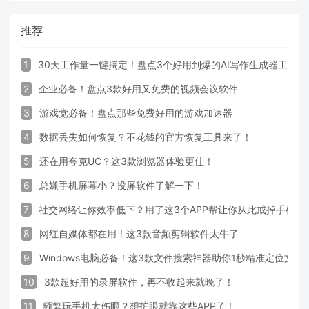
推荐
1
30天工作量一键搞定！盘点3个好用到爆的AI写作生成器工具
2
企业必备！盘点3款好用又免费的视频会议软件
3
游戏党必备！盘点那些免费好用的游戏加速器
4
数据丢失如何恢复？不花钱的官方恢复工具来了！
5
还在用夸克UC？这3款浏览器体验更佳！
6
总嫌手机屏幕小？投屏软件了解一下！
7
社交网络让你效率低下？用了这3个APP帮让你从此戒掉手机！
8
网红自媒体都在用！这3款音频剪辑软件太牛了
9
Windows电脑必备！这3款文件搜索神器助你1秒精准定位文件
10
3款超好用的录屏软件，再不收起来就晚了！
11
频繁玩手机太伤眼？想护眼就靠这些APP了！