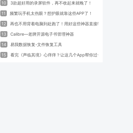
10
3款超好用的录屏软件，再不收起来就晚了！
11
频繁玩手机太伤眼？想护眼就靠这些APP了！
12
再也不用背着电脑到处跑了！用好这些神器直接轻松办公
13
Calibre—老牌开源电子书管理神器
14
易我数据恢复-文件恢复工具
15
看完《声临其境》心痒痒？让这几个App帮你过一把配音瘾