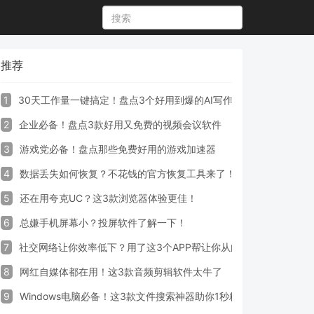
推荐
1
30天工作量一键搞定！盘点3个好用到爆的AI写作生成器工具
2
企业必备！盘点3款好用又免费的视频会议软件
3
游戏党必备！盘点那些免费好用的游戏加速器
4
数据丢失如何恢复？不花钱的官方恢复工具来了！
5
还在用夸克UC？这3款浏览器体验更佳！
6
总嫌手机屏幕小？投屏软件了解一下！
7
社交网络让你效率低下？用了这3个APP帮让你从此戒掉手机！
8
网红自媒体都在用！这3款音频剪辑软件太牛了
9
Windows电脑必备！这3款文件搜索神器助你1秒精准定位文件