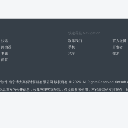
快速导航 Navigation
快讯
联系我们
官方微博
路由器
手机
开发者
专题
汽车
技术
问答
智软件 南宁博大高科计算机有限公司 版权所有 ©
2026. All Rights Reserved. tintsoft
及品牌方的公开信息，收集整理客观呈现，仅提供参考使用，不代表网站支持观点；
广告与友链交换QQ: 4322897 共同关注软件行业
博大软件
盈门
ManualLib