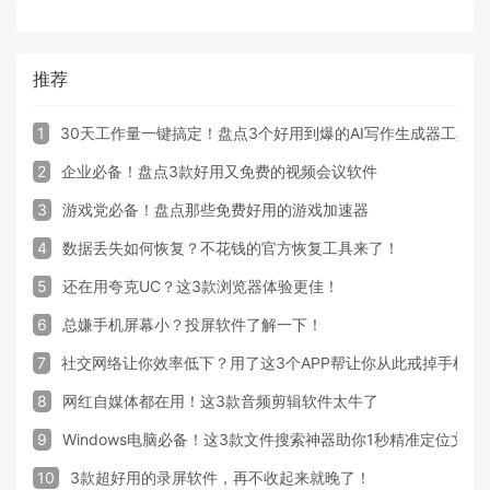
推荐
1
30天工作量一键搞定！盘点3个好用到爆的AI写作生成器工具
2
企业必备！盘点3款好用又免费的视频会议软件
3
游戏党必备！盘点那些免费好用的游戏加速器
4
数据丢失如何恢复？不花钱的官方恢复工具来了！
5
还在用夸克UC？这3款浏览器体验更佳！
6
总嫌手机屏幕小？投屏软件了解一下！
7
社交网络让你效率低下？用了这3个APP帮让你从此戒掉手机！
8
网红自媒体都在用！这3款音频剪辑软件太牛了
9
Windows电脑必备！这3款文件搜索神器助你1秒精准定位文件
10
3款超好用的录屏软件，再不收起来就晚了！