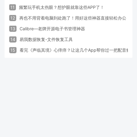
11
频繁玩手机太伤眼？想护眼就靠这些APP了！
12
再也不用背着电脑到处跑了！用好这些神器直接轻松办公
13
Calibre—老牌开源电子书管理神器
14
易我数据恢复-文件恢复工具
15
看完《声临其境》心痒痒？让这几个App帮你过一把配音瘾