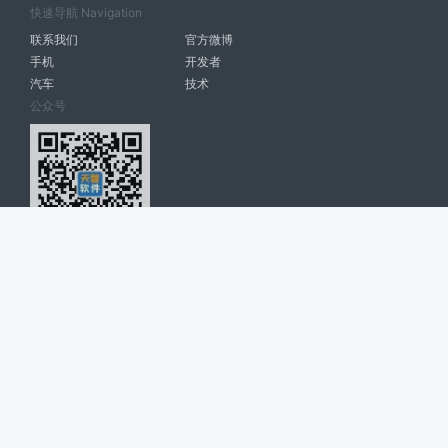
快速导航 Navigation
联系我们
官方微博
手机
开发者
汽车
技术
公众号
天智软件 南宁博大高科计算机有限公司 版权所有 ©
2026. All Rights
Reserved. tintsoft.com
网站展示的品牌信息和数据，是基于互联网大数据及品牌方的公开信息，
收集整理客观呈现，仅提供参考使用，不代表网站支持观点；如有侵权、
错误信息，请及时联系我们更正或删除！
广告与友链交换QQ: 4322897 共同关注软件行业
博大软件
盈门
ManualLib