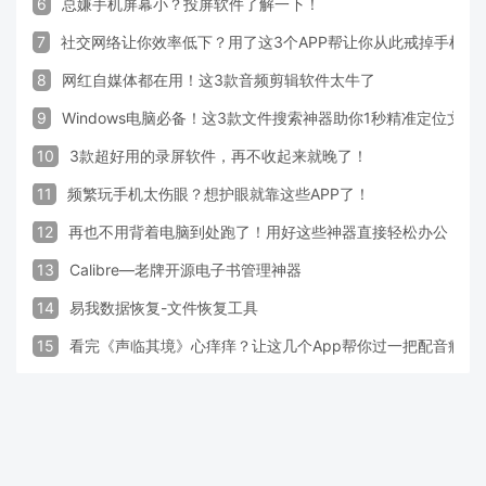
6
总嫌手机屏幕小？投屏软件了解一下！
7
社交网络让你效率低下？用了这3个APP帮让你从此戒掉手机！
8
网红自媒体都在用！这3款音频剪辑软件太牛了
9
Windows电脑必备！这3款文件搜索神器助你1秒精准定位文件
10
3款超好用的录屏软件，再不收起来就晚了！
11
频繁玩手机太伤眼？想护眼就靠这些APP了！
12
再也不用背着电脑到处跑了！用好这些神器直接轻松办公
13
Calibre—老牌开源电子书管理神器
14
易我数据恢复-文件恢复工具
15
看完《声临其境》心痒痒？让这几个App帮你过一把配音瘾