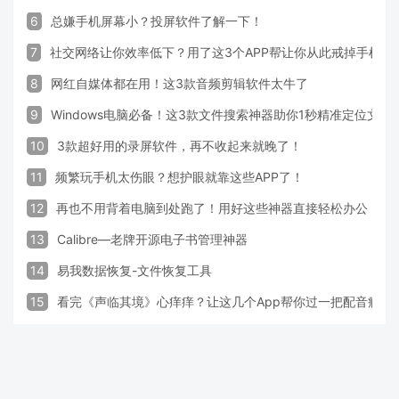
6
总嫌手机屏幕小？投屏软件了解一下！
7
社交网络让你效率低下？用了这3个APP帮让你从此戒掉手机！
8
网红自媒体都在用！这3款音频剪辑软件太牛了
9
Windows电脑必备！这3款文件搜索神器助你1秒精准定位文件
10
3款超好用的录屏软件，再不收起来就晚了！
11
频繁玩手机太伤眼？想护眼就靠这些APP了！
12
再也不用背着电脑到处跑了！用好这些神器直接轻松办公
13
Calibre—老牌开源电子书管理神器
14
易我数据恢复-文件恢复工具
15
看完《声临其境》心痒痒？让这几个App帮你过一把配音瘾