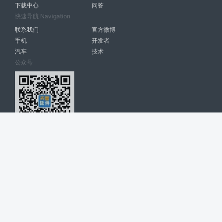
下载中心
问答
快速导航 Navigation
联系我们
官方微博
手机
开发者
汽车
技术
公众号
天智软件 南宁博大高科计算机有限公司 版权所有 ©
2026. All Rights
Reserved. tintsoft.com
网站展示的品牌信息和数据，是基于互联网大数据及品牌方的公开信息，
收集整理客观呈现，仅提供参考使用，不代表网站支持观点；如有侵权、
错误信息，请及时联系我们更正或删除！
广告与友链交换QQ: 4322897 共同关注软件行业
博大软件
盈门
ManualLib