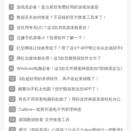
3
游戏党必备！盘点那些免费好用的游戏加速器
4
数据丢失如何恢复？不花钱的官方恢复工具来了！
5
还在用夸克UC？这3款浏览器体验更佳！
6
总嫌手机屏幕小？投屏软件了解一下！
7
社交网络让你效率低下？用了这3个APP帮让你从此戒掉手机！
8
网红自媒体都在用！这3款音频剪辑软件太牛了
9
Windows电脑必备！这3款文件搜索神器助你1秒精准定位文件
10
3款超好用的录屏软件，再不收起来就晚了！
11
频繁玩手机太伤眼？想护眼就靠这些APP了！
12
再也不用背着电脑到处跑了！用好这些神器直接轻松办公
13
Calibre—老牌开源电子书管理神器
14
易我数据恢复-文件恢复工具
15
看完《声临其境》心痒痒？让这几个App帮你过一把配音瘾