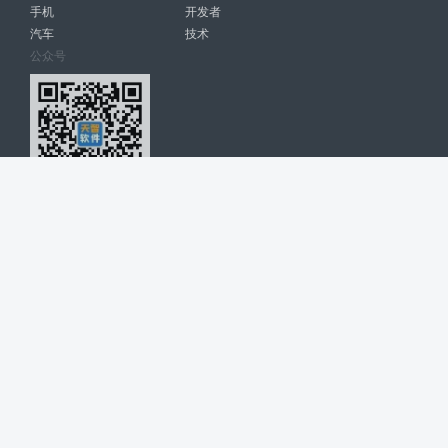
手机
开发者
汽车
技术
公众号
天智软件 南宁博大高科计算机有限公司 版权所有 ©
2026. All Rights
Reserved. tintsoft.com
网站展示的品牌信息和数据，是基于互联网大数据及品牌方的公开信息，
收集整理客观呈现，仅提供参考使用，不代表网站支持观点；如有侵权、
错误信息，请及时联系我们更正或删除！
广告与友链交换QQ: 4322897 共同关注软件行业
博大软件
盈门
ManualLib