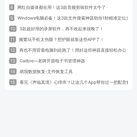
8
网红自媒体都在用！这3款音频剪辑软件太牛了
9
Windows电脑必备！这3款文件搜索神器助你1秒精准定位文件
10
3款超好用的录屏软件，再不收起来就晚了！
11
频繁玩手机太伤眼？想护眼就靠这些APP了！
12
再也不用背着电脑到处跑了！用好这些神器直接轻松办公
13
Calibre—老牌开源电子书管理神器
14
易我数据恢复-文件恢复工具
15
看完《声临其境》心痒痒？让这几个App帮你过一把配音瘾