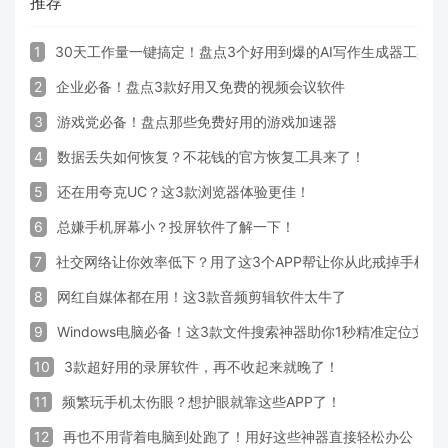
推荐
1
30天工作量一键搞定！盘点3个好用到爆的AI写作生成器工具
2
企业必备！盘点3款好用又免费的视频会议软件
3
游戏党必备！盘点那些免费好用的游戏加速器
4
数据丢失如何恢复？不花钱的官方恢复工具来了！
5
还在用夸克UC？这3款浏览器体验更佳！
6
总嫌手机屏幕小？投屏软件了解一下！
7
社交网络让你效率低下？用了这3个APP帮让你从此戒掉手机！
8
网红自媒体都在用！这3款音频剪辑软件太牛了
9
Windows电脑必备！这3款文件搜索神器助你1秒精准定位文件
10
3款超好用的录屏软件，再不收起来就晚了！
11
频繁玩手机太伤眼？想护眼就靠这些APP了！
12
再也不用背着电脑到处跑了！用好这些神器直接轻松办公