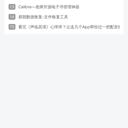
13
Calibre—老牌开源电子书管理神器
14
易我数据恢复-文件恢复工具
15
看完《声临其境》心痒痒？让这几个App帮你过一把配音瘾