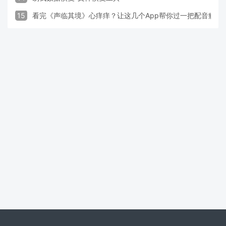
15
看完《声临其境》心痒痒？让这几个App帮你过一把配音瘾