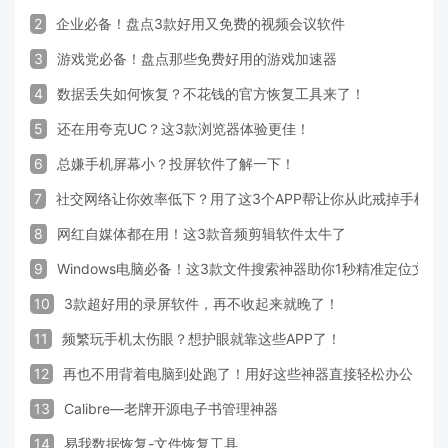
2
企业必备！盘点3款好用又免费的视频会议软件
3
游戏党必备！盘点那些免费好用的游戏加速器
4
数据丢失如何恢复？不花钱的官方恢复工具来了！
5
还在用夸克UC？这3款浏览器体验更佳！
6
总嫌手机屏幕小？投屏软件了解一下！
7
社交网络让你效率低下？用了这3个APP帮让你从此戒掉手机！
8
网红自媒体都在用！这3款音频剪辑软件太牛了
9
Windows电脑必备！这3款文件搜索神器助你1秒精准定位文件
10
3款超好用的录屏软件，再不收起来就晚了！
11
频繁玩手机太伤眼？想护眼就靠这些APP了！
12
再也不用背着电脑到处跑了！用好这些神器直接轻松办公
13
Calibre—老牌开源电子书管理神器
14
易我数据恢复-文件恢复工具