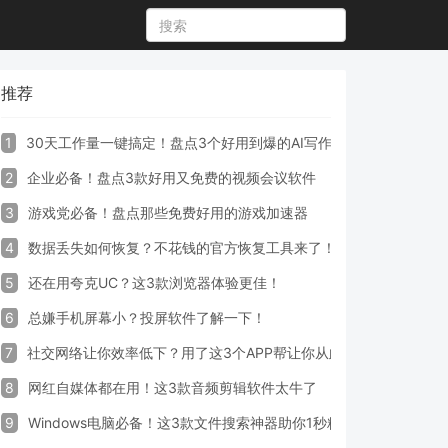
推荐
1
30天工作量一键搞定！盘点3个好用到爆的AI写作生成器工具
2
企业必备！盘点3款好用又免费的视频会议软件
3
游戏党必备！盘点那些免费好用的游戏加速器
4
数据丢失如何恢复？不花钱的官方恢复工具来了！
5
还在用夸克UC？这3款浏览器体验更佳！
6
总嫌手机屏幕小？投屏软件了解一下！
7
社交网络让你效率低下？用了这3个APP帮让你从此戒掉手机！
8
网红自媒体都在用！这3款音频剪辑软件太牛了
9
Windows电脑必备！这3款文件搜索神器助你1秒精准定位文件