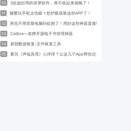
10
3款超好用的录屏软件，再不收起来就晚了！
11
频繁玩手机太伤眼？想护眼就靠这些APP了！
12
再也不用背着电脑到处跑了！用好这些神器直接轻松办公
13
Calibre—老牌开源电子书管理神器
14
易我数据恢复-文件恢复工具
15
看完《声临其境》心痒痒？让这几个App帮你过一把配音瘾