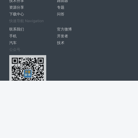
技术分享
路由器
资源分享
专题
下载中心
问答
快速导航 Navigation
联系我们
官方微博
手机
开发者
汽车
技术
公众号
天智软件 南宁博大高科计算机有限公司 版权所有 ©
2026. All Rights
Reserved. tintsoft.com
网站展示的品牌信息和数据，是基于互联网大数据及品牌方的公开信息，
收集整理客观呈现，仅提供参考使用，不代表网站支持观点；如有侵权、
错误信息，请及时联系我们更正或删除！
广告与友链交换QQ: 4322897 共同关注软件行业