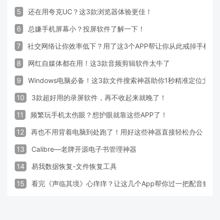
5
还在用夸克UC？这3款浏览器体验更佳！
6
总嫌手机屏幕小？投屏软件了解一下！
7
社交网络让你效率低下？用了这3个APP帮让你从此戒掉手机！
8
网红自媒体都在用！这3款音频剪辑软件太牛了
9
Windows电脑必备！这3款文件搜索神器助你1秒精准定位文件
10
3款超好用的录屏软件，再不收起来就晚了！
11
频繁玩手机太伤眼？想护眼就靠这些APP了！
12
再也不用背着电脑到处跑了！用好这些神器直接轻松办公
13
Calibre—老牌开源电子书管理神器
14
易我数据恢复-文件恢复工具
15
看完《声临其境》心痒痒？让这几个App帮你过一把配音瘾