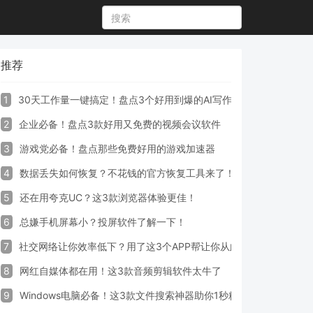
推荐
1
30天工作量一键搞定！盘点3个好用到爆的AI写作生成器工具
2
企业必备！盘点3款好用又免费的视频会议软件
3
游戏党必备！盘点那些免费好用的游戏加速器
4
数据丢失如何恢复？不花钱的官方恢复工具来了！
5
还在用夸克UC？这3款浏览器体验更佳！
6
总嫌手机屏幕小？投屏软件了解一下！
7
社交网络让你效率低下？用了这3个APP帮让你从此戒掉手机！
8
网红自媒体都在用！这3款音频剪辑软件太牛了
9
Windows电脑必备！这3款文件搜索神器助你1秒精准定位文件