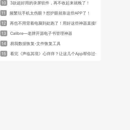
10
3款超好用的录屏软件，再不收起来就晚了！
11
频繁玩手机太伤眼？想护眼就靠这些APP了！
12
再也不用背着电脑到处跑了！用好这些神器直接轻松办公
13
Calibre—老牌开源电子书管理神器
14
易我数据恢复-文件恢复工具
15
看完《声临其境》心痒痒？让这几个App帮你过一把配音瘾