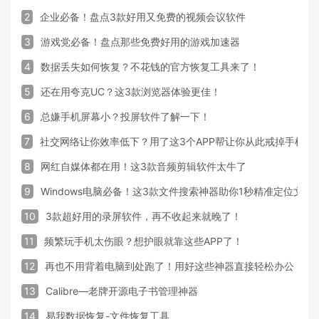
2
企业必备！盘点3款好用又免费的视频会议软件
3
游戏党必备！盘点那些免费好用的游戏加速器
4
数据丢失如何恢复？不花钱的官方恢复工具来了！
5
还在用夸克UC？这3款浏览器体验更佳！
6
总嫌手机屏幕小？投屏软件了解一下！
7
社交网络让你效率低下？用了这3个APP帮让你从此戒掉手机！
8
网红自媒体都在用！这3款音频剪辑软件太牛了
9
Windows电脑必备！这3款文件搜索神器助你1秒精准定位文件
10
3款超好用的录屏软件，再不收起来就晚了！
11
频繁玩手机太伤眼？想护眼就靠这些APP了！
12
再也不用背着电脑到处跑了！用好这些神器直接轻松办公
13
Calibre—老牌开源电子书管理神器
14
易我数据恢复-文件恢复工具