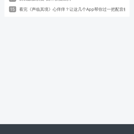
15
看完《声临其境》心痒痒？让这几个App帮你过一把配音瘾