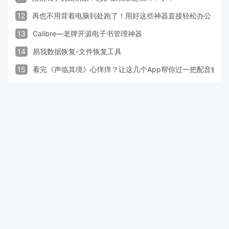
12
再也不用背着电脑到处跑了！用好这些神器直接轻松办公
13
Calibre—老牌开源电子书管理神器
14
易我数据恢复-文件恢复工具
15
看完《声临其境》心痒痒？让这几个App帮你过一把配音瘾