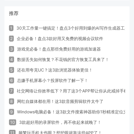
推荐
1
30天工作量一键搞定！盘点3个好用到爆的AI写作生成器工具
2
企业必备！盘点3款好用又免费的视频会议软件
3
游戏党必备！盘点那些免费好用的游戏加速器
4
数据丢失如何恢复？不花钱的官方恢复工具来了！
5
还在用夸克UC？这3款浏览器体验更佳！
6
总嫌手机屏幕小？投屏软件了解一下！
7
社交网络让你效率低下？用了这3个APP帮让你从此戒掉手机！
8
网红自媒体都在用！这3款音频剪辑软件太牛了
9
Windows电脑必备！这3款文件搜索神器助你1秒精准定位文件
10
3款超好用的录屏软件，再不收起来就晚了！
11
频繁玩手机太伤眼？想护眼就靠这些APP了！