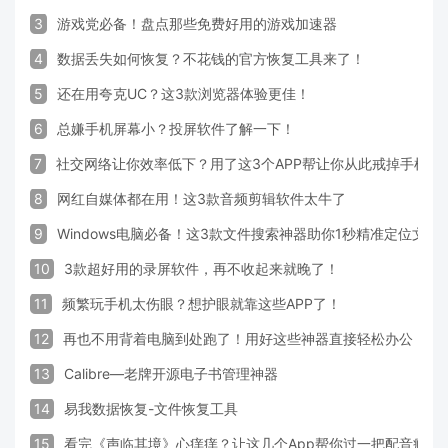
3
游戏党必备！盘点那些免费好用的游戏加速器
4
数据丢失如何恢复？不花钱的官方恢复工具来了！
5
还在用夸克UC？这3款浏览器体验更佳！
6
总嫌手机屏幕小？投屏软件了解一下！
7
社交网络让你效率低下？用了这3个APP帮让你从此戒掉手机！
8
网红自媒体都在用！这3款音频剪辑软件太牛了
9
Windows电脑必备！这3款文件搜索神器助你1秒精准定位文件
10
3款超好用的录屏软件，再不收起来就晚了！
11
频繁玩手机太伤眼？想护眼就靠这些APP了！
12
再也不用背着电脑到处跑了！用好这些神器直接轻松办公
13
Calibre—老牌开源电子书管理神器
14
易我数据恢复-文件恢复工具
15
看完《声临其境》心痒痒？让这几个App帮你过一把配音瘾