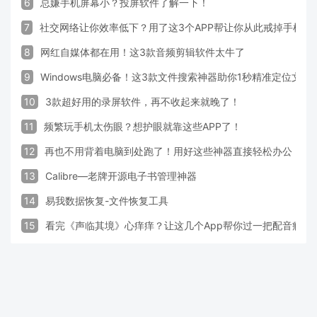
6
总嫌手机屏幕小？投屏软件了解一下！
7
社交网络让你效率低下？用了这3个APP帮让你从此戒掉手机！
8
网红自媒体都在用！这3款音频剪辑软件太牛了
9
Windows电脑必备！这3款文件搜索神器助你1秒精准定位文件
10
3款超好用的录屏软件，再不收起来就晚了！
11
频繁玩手机太伤眼？想护眼就靠这些APP了！
12
再也不用背着电脑到处跑了！用好这些神器直接轻松办公
13
Calibre—老牌开源电子书管理神器
14
易我数据恢复-文件恢复工具
15
看完《声临其境》心痒痒？让这几个App帮你过一把配音瘾