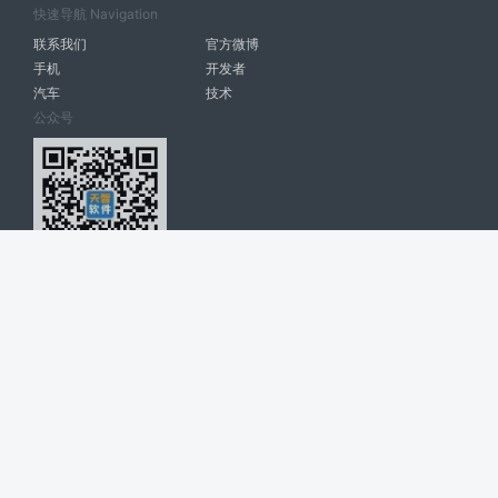
快速导航 Navigation
联系我们
官方微博
手机
开发者
汽车
技术
公众号
天智软件 南宁博大高科计算机有限公司 版权所有 ©
2026. All Rights
Reserved. tintsoft.com
网站展示的品牌信息和数据，是基于互联网大数据及品牌方的公开信息，
收集整理客观呈现，仅提供参考使用，不代表网站支持观点；如有侵权、
错误信息，请及时联系我们更正或删除！
广告与友链交换QQ: 4322897 共同关注软件行业
博大软件
盈门
ManualLib