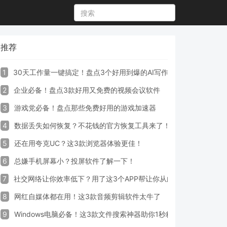
推荐
1
30天工作量一键搞定！盘点3个好用到爆的AI写作生成器工具
2
企业必备！盘点3款好用又免费的视频会议软件
3
游戏党必备！盘点那些免费好用的游戏加速器
4
数据丢失如何恢复？不花钱的官方恢复工具来了！
5
还在用夸克UC？这3款浏览器体验更佳！
6
总嫌手机屏幕小？投屏软件了解一下！
7
社交网络让你效率低下？用了这3个APP帮让你从此戒掉手机！
8
网红自媒体都在用！这3款音频剪辑软件太牛了
9
Windows电脑必备！这3款文件搜索神器助你1秒精准定位文件