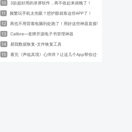
10
3款超好用的录屏软件，再不收起来就晚了！
11
频繁玩手机太伤眼？想护眼就靠这些APP了！
12
再也不用背着电脑到处跑了！用好这些神器直接轻松办公
13
Calibre—老牌开源电子书管理神器
14
易我数据恢复-文件恢复工具
15
看完《声临其境》心痒痒？让这几个App帮你过一把配音瘾