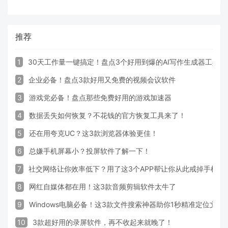
推荐
1
30天工作量一键搞定！盘点3个好用到爆的AI写作生成器工具
2
企业必备！盘点3款好用又免费的视频会议软件
3
游戏党必备！盘点那些免费好用的游戏加速器
4
数据丢失如何恢复？不花钱的官方恢复工具来了！
5
还在用夸克UC？这3款浏览器体验更佳！
6
总嫌手机屏幕小？投屏软件了解一下！
7
社交网络让你效率低下？用了这3个APP帮让你从此戒掉手机！
8
网红自媒体都在用！这3款音频剪辑软件太牛了
9
Windows电脑必备！这3款文件搜索神器助你1秒精准定位文件
10
3款超好用的录屏软件，再不收起来就晚了！