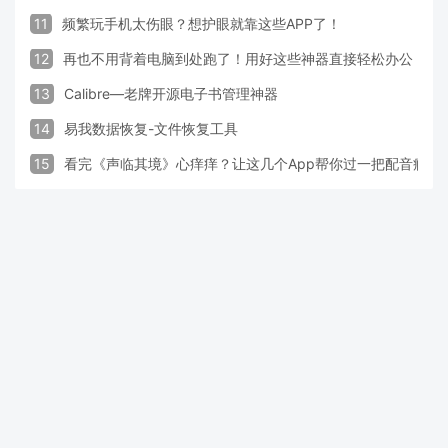
11
频繁玩手机太伤眼？想护眼就靠这些APP了！
12
再也不用背着电脑到处跑了！用好这些神器直接轻松办公
13
Calibre—老牌开源电子书管理神器
14
易我数据恢复-文件恢复工具
15
看完《声临其境》心痒痒？让这几个App帮你过一把配音瘾