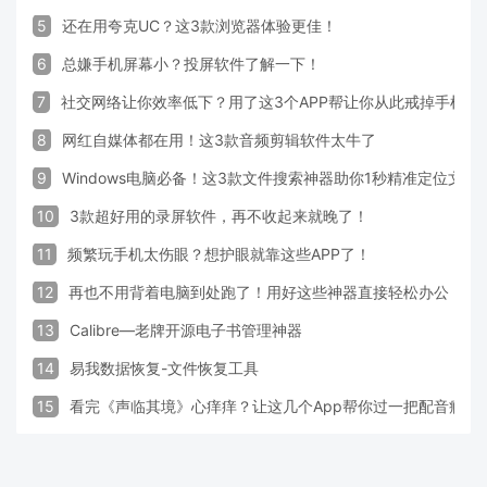
5
还在用夸克UC？这3款浏览器体验更佳！
6
总嫌手机屏幕小？投屏软件了解一下！
7
社交网络让你效率低下？用了这3个APP帮让你从此戒掉手机！
8
网红自媒体都在用！这3款音频剪辑软件太牛了
9
Windows电脑必备！这3款文件搜索神器助你1秒精准定位文件
10
3款超好用的录屏软件，再不收起来就晚了！
11
频繁玩手机太伤眼？想护眼就靠这些APP了！
12
再也不用背着电脑到处跑了！用好这些神器直接轻松办公
13
Calibre—老牌开源电子书管理神器
14
易我数据恢复-文件恢复工具
15
看完《声临其境》心痒痒？让这几个App帮你过一把配音瘾