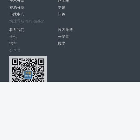
技术分享
路由器
资源分享
专题
下载中心
问答
快速导航 Navigation
联系我们
官方微博
手机
开发者
汽车
技术
公众号
天智软件 南宁博大高科计算机有限公司 版权所有 ©
2026. All Rights
Reserved. tintsoft.com
网站展示的品牌信息和数据，是基于互联网大数据及品牌方的公开信息，
收集整理客观呈现，仅提供参考使用，不代表网站支持观点；如有侵权、
错误信息，请及时联系我们更正或删除！
广告与友链交换QQ: 4322897 共同关注软件行业