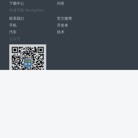
下载中心
问答
快速导航 Navigation
联系我们
官方微博
手机
开发者
汽车
技术
公众号
天智软件 南宁博大高科计算机有限公司 版权所有 ©
2026. All Rights
Reserved. tintsoft.com
网站展示的品牌信息和数据，是基于互联网大数据及品牌方的公开信息，
收集整理客观呈现，仅提供参考使用，不代表网站支持观点；如有侵权、
错误信息，请及时联系我们更正或删除！
广告与友链交换QQ: 4322897 共同关注软件行业
博大软件
盈门
ManualLib