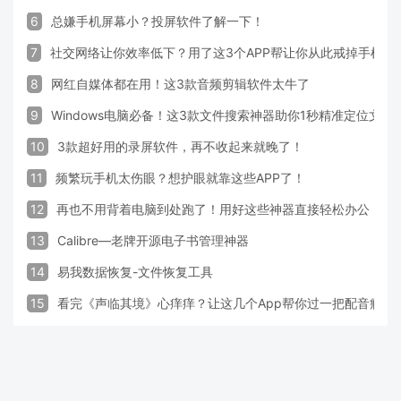
6
总嫌手机屏幕小？投屏软件了解一下！
7
社交网络让你效率低下？用了这3个APP帮让你从此戒掉手机！
8
网红自媒体都在用！这3款音频剪辑软件太牛了
9
Windows电脑必备！这3款文件搜索神器助你1秒精准定位文件
10
3款超好用的录屏软件，再不收起来就晚了！
11
频繁玩手机太伤眼？想护眼就靠这些APP了！
12
再也不用背着电脑到处跑了！用好这些神器直接轻松办公
13
Calibre—老牌开源电子书管理神器
14
易我数据恢复-文件恢复工具
15
看完《声临其境》心痒痒？让这几个App帮你过一把配音瘾