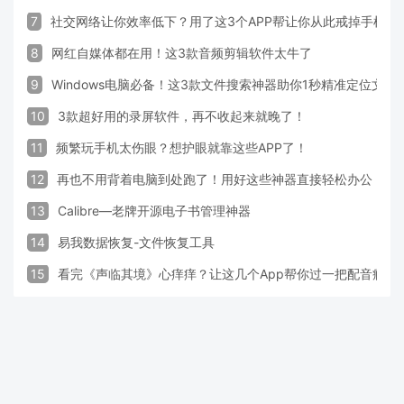
7
社交网络让你效率低下？用了这3个APP帮让你从此戒掉手机！
8
网红自媒体都在用！这3款音频剪辑软件太牛了
9
Windows电脑必备！这3款文件搜索神器助你1秒精准定位文件
10
3款超好用的录屏软件，再不收起来就晚了！
11
频繁玩手机太伤眼？想护眼就靠这些APP了！
12
再也不用背着电脑到处跑了！用好这些神器直接轻松办公
13
Calibre—老牌开源电子书管理神器
14
易我数据恢复-文件恢复工具
15
看完《声临其境》心痒痒？让这几个App帮你过一把配音瘾