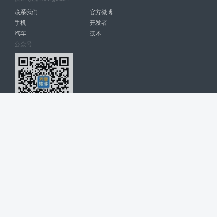
联系我们
官方微博
手机
开发者
汽车
技术
公众号
天智软件 南宁博大高科计算机有限公司 版权所有 ©
2026. All Rights
Reserved. tintsoft.com
网站展示的品牌信息和数据，是基于互联网大数据及品牌方的公开信息，
收集整理客观呈现，仅提供参考使用，不代表网站支持观点；如有侵权、
错误信息，请及时联系我们更正或删除！
广告与友链交换QQ: 4322897 共同关注软件行业
博大软件
盈门
ManualLib