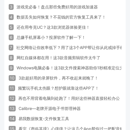
3
游戏党必备！盘点那些免费好用的游戏加速器
4
数据丢失如何恢复？不花钱的官方恢复工具来了！
5
还在用夸克UC？这3款浏览器体验更佳！
6
总嫌手机屏幕小？投屏软件了解一下！
7
社交网络让你效率低下？用了这3个APP帮让你从此戒掉手机！
8
网红自媒体都在用！这3款音频剪辑软件太牛了
9
Windows电脑必备！这3款文件搜索神器助你1秒精准定位文件
10
3款超好用的录屏软件，再不收起来就晚了！
11
频繁玩手机太伤眼？想护眼就靠这些APP了！
12
再也不用背着电脑到处跑了！用好这些神器直接轻松办公
13
Calibre—老牌开源电子书管理神器
14
易我数据恢复-文件恢复工具
15
看完《声临其境》心痒痒？让这几个App帮你过一把配音瘾