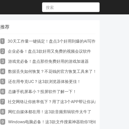
推荐
1
30天工作量一键搞定！盘点3个好用到爆的AI写作生成器工具
2
企业必备！盘点3款好用又免费的视频会议软件
3
游戏党必备！盘点那些免费好用的游戏加速器
4
数据丢失如何恢复？不花钱的官方恢复工具来了！
5
还在用夸克UC？这3款浏览器体验更佳！
6
总嫌手机屏幕小？投屏软件了解一下！
7
社交网络让你效率低下？用了这3个APP帮让你从此戒掉手机！
8
网红自媒体都在用！这3款音频剪辑软件太牛了
9
Windows电脑必备！这3款文件搜索神器助你1秒精准定位文件