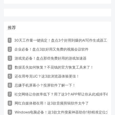
推荐
1
30天工作量一键搞定！盘点3个好用到爆的AI写作生成器工具
2
企业必备！盘点3款好用又免费的视频会议软件
3
游戏党必备！盘点那些免费好用的游戏加速器
4
数据丢失如何恢复？不花钱的官方恢复工具来了！
5
还在用夸克UC？这3款浏览器体验更佳！
6
总嫌手机屏幕小？投屏软件了解一下！
7
社交网络让你效率低下？用了这3个APP帮让你从此戒掉手机！
8
网红自媒体都在用！这3款音频剪辑软件太牛了
9
Windows电脑必备！这3款文件搜索神器助你1秒精准定位文件