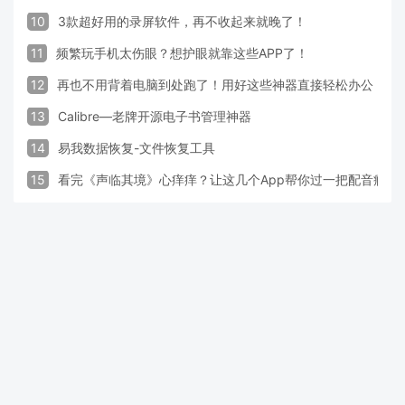
10
3款超好用的录屏软件，再不收起来就晚了！
11
频繁玩手机太伤眼？想护眼就靠这些APP了！
12
再也不用背着电脑到处跑了！用好这些神器直接轻松办公
13
Calibre—老牌开源电子书管理神器
14
易我数据恢复-文件恢复工具
15
看完《声临其境》心痒痒？让这几个App帮你过一把配音瘾