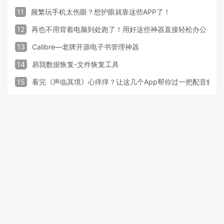
11
频繁玩手机太伤眼？想护眼就靠这些APP了！
12
再也不用背着电脑到处跑了！用好这些神器直接轻松办公
13
Calibre—老牌开源电子书管理神器
14
易我数据恢复-文件恢复工具
15
看完《声临其境》心痒痒？让这几个App帮你过一把配音瘾