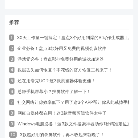
推荐
1
30天工作量一键搞定！盘点3个好用到爆的AI写作生成器工具
2
企业必备！盘点3款好用又免费的视频会议软件
3
游戏党必备！盘点那些免费好用的游戏加速器
4
数据丢失如何恢复？不花钱的官方恢复工具来了！
5
还在用夸克UC？这3款浏览器体验更佳！
6
总嫌手机屏幕小？投屏软件了解一下！
7
社交网络让你效率低下？用了这3个APP帮让你从此戒掉手机！
8
网红自媒体都在用！这3款音频剪辑软件太牛了
9
Windows电脑必备！这3款文件搜索神器助你1秒精准定位文件
10
3款超好用的录屏软件，再不收起来就晚了！