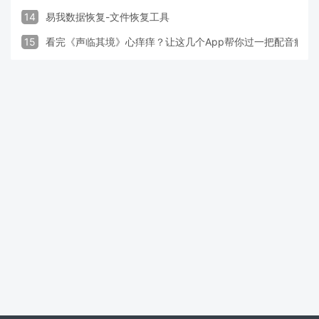
14
易我数据恢复-文件恢复工具
15
看完《声临其境》心痒痒？让这几个App帮你过一把配音瘾