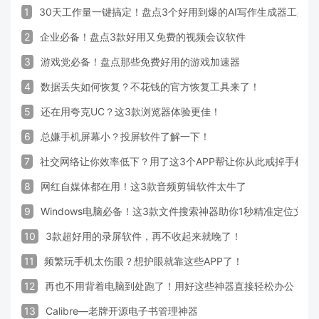
1
30天工作量一键搞定！盘点3个好用到爆的AI写作生成器工具
2
企业必备！盘点3款好用又免费的视频会议软件
3
游戏党必备！盘点那些免费好用的游戏加速器
4
数据丢失如何恢复？不花钱的官方恢复工具来了！
5
还在用夸克UC？这3款浏览器体验更佳！
6
总嫌手机屏幕小？投屏软件了解一下！
7
社交网络让你效率低下？用了这3个APP帮让你从此戒掉手机！
8
网红自媒体都在用！这3款音频剪辑软件太牛了
9
Windows电脑必备！这3款文件搜索神器助你1秒精准定位文件
10
3款超好用的录屏软件，再不收起来就晚了！
11
频繁玩手机太伤眼？想护眼就靠这些APP了！
12
再也不用背着电脑到处跑了！用好这些神器直接轻松办公
13
Calibre—老牌开源电子书管理神器