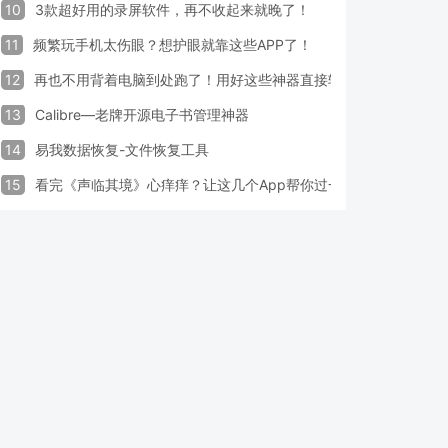
10
3款超好用的录屏软件，再不收起来就晚了！
11
频繁玩手机太伤眼？想护眼就靠这些APP了！
12
再也不用背着电脑到处跑了！用好这些神器直接轻松办公
13
Calibre—老牌开源电子书管理神器
14
易我数据恢复-文件恢复工具
15
看完《声临其境》心痒痒？让这几个App帮你过一把配音瘾