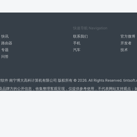
快速导航 Navigation
快讯
联系我们
官方微博
路由器
手机
开发者
专题
汽车
技术
问答
智软件 南宁博大高科计算机有限公司 版权所有 ©
2026. All Rights Reserved. tintsoft
及品牌方的公开信息，收集整理客观呈现，仅提供参考使用，不代表网站支持观点；
广告与友链交换QQ: 4322897 共同关注软件行业
博大软件
盈门
ManualLib