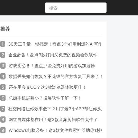
推荐
1
30天工作量一键搞定！盘点3个好用到爆的AI写作生成器工具
2
企业必备！盘点3款好用又免费的视频会议软件
3
游戏党必备！盘点那些免费好用的游戏加速器
4
数据丢失如何恢复？不花钱的官方恢复工具来了！
5
还在用夸克UC？这3款浏览器体验更佳！
6
总嫌手机屏幕小？投屏软件了解一下！
7
社交网络让你效率低下？用了这3个APP帮让你从此戒掉手机！
8
网红自媒体都在用！这3款音频剪辑软件太牛了
9
Windows电脑必备！这3款文件搜索神器助你1秒精准定位文件