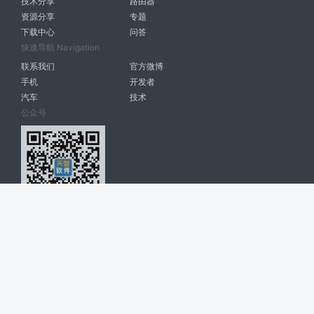
技术分享
路由器
资源分享
专题
下载中心
问答
快速导航 Navigation
联系我们
官方微博
手机
开发者
汽车
技术
公众号
天智软件 南宁博大高科计算机有限公司 版权所有 ©
2026. All Rights
Reserved. tintsoft.com
网站展示的品牌信息和数据，是基于互联网大数据及品牌方的公开信息，
收集整理客观呈现，仅提供参考使用，不代表网站支持观点；如有侵权、
错误信息，请及时联系我们更正或删除！
广告与友链交换QQ: 4322897 共同关注软件行业