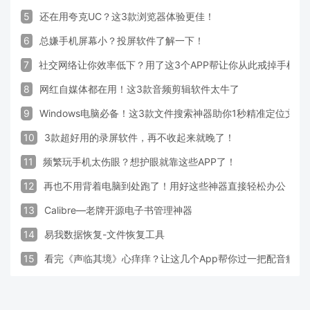
5
还在用夸克UC？这3款浏览器体验更佳！
6
总嫌手机屏幕小？投屏软件了解一下！
7
社交网络让你效率低下？用了这3个APP帮让你从此戒掉手机！
8
网红自媒体都在用！这3款音频剪辑软件太牛了
9
Windows电脑必备！这3款文件搜索神器助你1秒精准定位文件
10
3款超好用的录屏软件，再不收起来就晚了！
11
频繁玩手机太伤眼？想护眼就靠这些APP了！
12
再也不用背着电脑到处跑了！用好这些神器直接轻松办公
13
Calibre—老牌开源电子书管理神器
14
易我数据恢复-文件恢复工具
15
看完《声临其境》心痒痒？让这几个App帮你过一把配音瘾