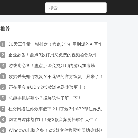
推荐
1
30天工作量一键搞定！盘点3个好用到爆的AI写作生成器工具
2
企业必备！盘点3款好用又免费的视频会议软件
3
游戏党必备！盘点那些免费好用的游戏加速器
4
数据丢失如何恢复？不花钱的官方恢复工具来了！
5
还在用夸克UC？这3款浏览器体验更佳！
6
总嫌手机屏幕小？投屏软件了解一下！
7
社交网络让你效率低下？用了这3个APP帮让你从此戒掉手机！
8
网红自媒体都在用！这3款音频剪辑软件太牛了
9
Windows电脑必备！这3款文件搜索神器助你1秒精准定位文件