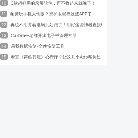
10
3款超好用的录屏软件，再不收起来就晚了！
11
频繁玩手机太伤眼？想护眼就靠这些APP了！
12
再也不用背着电脑到处跑了！用好这些神器直接轻松办公
13
Calibre—老牌开源电子书管理神器
14
易我数据恢复-文件恢复工具
15
看完《声临其境》心痒痒？让这几个App帮你过一把配音瘾