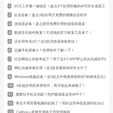
1
30天工作量一键搞定！盘点3个好用到爆的AI写作生成器工具
2
企业必备！盘点3款好用又免费的视频会议软件
3
游戏党必备！盘点那些免费好用的游戏加速器
4
数据丢失如何恢复？不花钱的官方恢复工具来了！
5
还在用夸克UC？这3款浏览器体验更佳！
6
总嫌手机屏幕小？投屏软件了解一下！
7
社交网络让你效率低下？用了这3个APP帮让你从此戒掉手机！
8
网红自媒体都在用！这3款音频剪辑软件太牛了
9
Windows电脑必备！这3款文件搜索神器助你1秒精准定位文件
10
3款超好用的录屏软件，再不收起来就晚了！
11
频繁玩手机太伤眼？想护眼就靠这些APP了！
12
再也不用背着电脑到处跑了！用好这些神器直接轻松办公
13
Calibre—老牌开源电子书管理神器