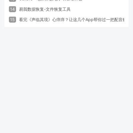
14
易我数据恢复-文件恢复工具
15
看完《声临其境》心痒痒？让这几个App帮你过一把配音瘾