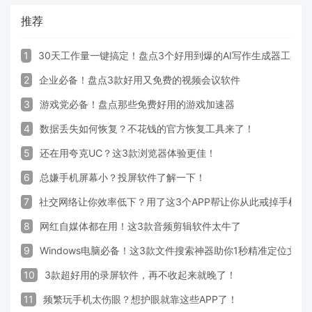
推荐
1
30天工作量一键搞定！盘点3个好用到爆的AI写作生成器工具
2
企业必备！盘点3款好用又免费的视频会议软件
3
游戏党必备！盘点那些免费好用的游戏加速器
4
数据丢失如何恢复？不花钱的官方恢复工具来了！
5
还在用夸克UC？这3款浏览器体验更佳！
6
总嫌手机屏幕小？投屏软件了解一下！
7
社交网络让你效率低下？用了这3个APP帮让你从此戒掉手机！
8
网红自媒体都在用！这3款音频剪辑软件太牛了
9
Windows电脑必备！这3款文件搜索神器助你1秒精准定位文件
10
3款超好用的录屏软件，再不收起来就晚了！
11
频繁玩手机太伤眼？想护眼就靠这些APP了！