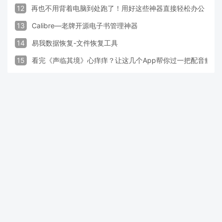
12
再也不用背着电脑到处跑了！用好这些神器直接轻松办公
13
Calibre—老牌开源电子书管理神器
14
易我数据恢复-文件恢复工具
15
看完《声临其境》心痒痒？让这几个App帮你过一把配音瘾