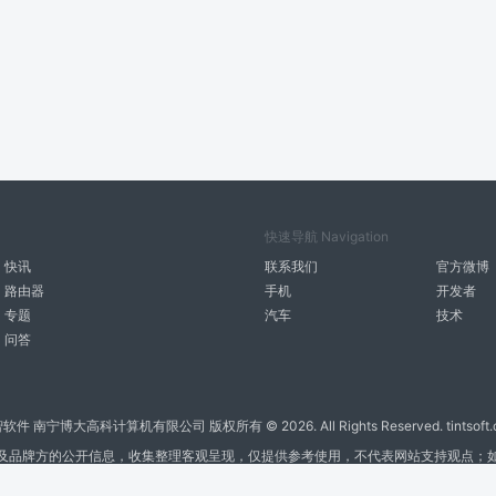
快速导航 Navigation
快讯
联系我们
官方微博
路由器
手机
开发者
专题
汽车
技术
问答
智软件 南宁博大高科计算机有限公司 版权所有 ©
2026. All Rights Reserved. tintsoft
及品牌方的公开信息，收集整理客观呈现，仅提供参考使用，不代表网站支持观点；
广告与友链交换QQ: 4322897 共同关注软件行业