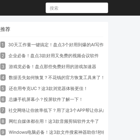
推荐
1
30天工作量一键搞定！盘点3个好用到爆的AI写作生成器工具
2
企业必备！盘点3款好用又免费的视频会议软件
3
游戏党必备！盘点那些免费好用的游戏加速器
4
数据丢失如何恢复？不花钱的官方恢复工具来了！
5
还在用夸克UC？这3款浏览器体验更佳！
6
总嫌手机屏幕小？投屏软件了解一下！
7
社交网络让你效率低下？用了这3个APP帮让你从此戒掉手机！
8
网红自媒体都在用！这3款音频剪辑软件太牛了
9
Windows电脑必备！这3款文件搜索神器助你1秒精准定位文件