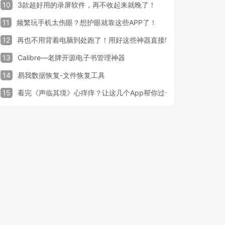
10
3款超好用的录屏软件，再不收起来就晚了！
11
频繁玩手机太伤眼？想护眼就靠这些APP了！
12
再也不用背着电脑到处跑了！用好这些神器直接轻松办公
13
Calibre—老牌开源电子书管理神器
14
易我数据恢复-文件恢复工具
15
看完《声临其境》心痒痒？让这几个App帮你过一把配音瘾