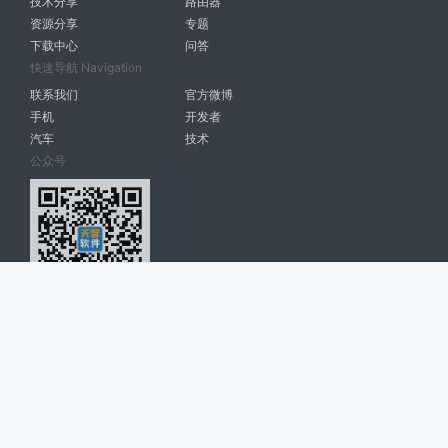
技术分享
路由器
资源分享
专题
下载中心
问答
快速导航 Navigation
联系我们
官方微博
手机
开发者
汽车
技术
公众号
天智软件 南宁博大高科计算机有限公司 版权所有 ©
2026. All Rights
Reserved. tintsoft.com
网站展示的品牌信息和数据，是基于互联网大数据及品牌方的公开信息，
收集整理客观呈现，仅提供参考使用，不代表网站支持观点；如有侵权、
错误信息，请及时联系我们更正或删除！
广告与友链交换QQ: 4322897 共同关注软件行业