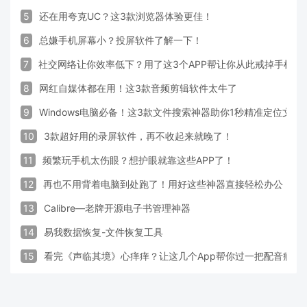
5
还在用夸克UC？这3款浏览器体验更佳！
6
总嫌手机屏幕小？投屏软件了解一下！
7
社交网络让你效率低下？用了这3个APP帮让你从此戒掉手机！
8
网红自媒体都在用！这3款音频剪辑软件太牛了
9
Windows电脑必备！这3款文件搜索神器助你1秒精准定位文件
10
3款超好用的录屏软件，再不收起来就晚了！
11
频繁玩手机太伤眼？想护眼就靠这些APP了！
12
再也不用背着电脑到处跑了！用好这些神器直接轻松办公
13
Calibre—老牌开源电子书管理神器
14
易我数据恢复-文件恢复工具
15
看完《声临其境》心痒痒？让这几个App帮你过一把配音瘾