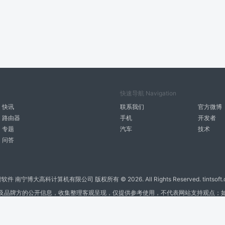
快速导航 Navigation
快讯
联系我们
官方微博
路由器
手机
开发者
专题
汽车
技术
问答
智软件 南宁博大高科计算机有限公司 版权所有 ©
2026. All Rights Reserved. tintsoft
及品牌方的公开信息，收集整理客观呈现，仅提供参考使用，不代表网站支持观点；
广告与友链交换QQ: 4322897 共同关注软件行业
博大软件
盈门
ManualLib