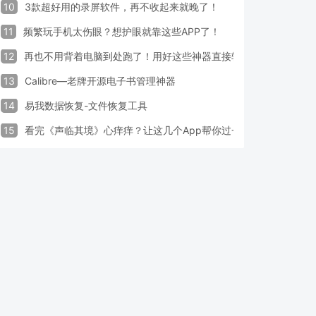
10
3款超好用的录屏软件，再不收起来就晚了！
11
频繁玩手机太伤眼？想护眼就靠这些APP了！
12
再也不用背着电脑到处跑了！用好这些神器直接轻松办公
13
Calibre—老牌开源电子书管理神器
14
易我数据恢复-文件恢复工具
15
看完《声临其境》心痒痒？让这几个App帮你过一把配音瘾