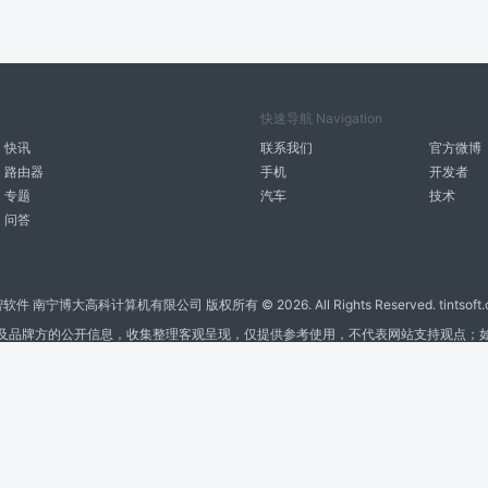
快速导航 Navigation
快讯
联系我们
官方微博
路由器
手机
开发者
专题
汽车
技术
问答
智软件 南宁博大高科计算机有限公司 版权所有 ©
2026. All Rights Reserved. tintsoft
及品牌方的公开信息，收集整理客观呈现，仅提供参考使用，不代表网站支持观点；
广告与友链交换QQ: 4322897 共同关注软件行业
博大软件
盈门
ManualLib