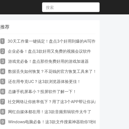
推荐
1
30天工作量一键搞定！盘点3个好用到爆的AI写作生成器工具
2
企业必备！盘点3款好用又免费的视频会议软件
3
游戏党必备！盘点那些免费好用的游戏加速器
4
数据丢失如何恢复？不花钱的官方恢复工具来了！
5
还在用夸克UC？这3款浏览器体验更佳！
6
总嫌手机屏幕小？投屏软件了解一下！
7
社交网络让你效率低下？用了这3个APP帮让你从此戒掉手机！
8
网红自媒体都在用！这3款音频剪辑软件太牛了
9
Windows电脑必备！这3款文件搜索神器助你1秒精准定位文件