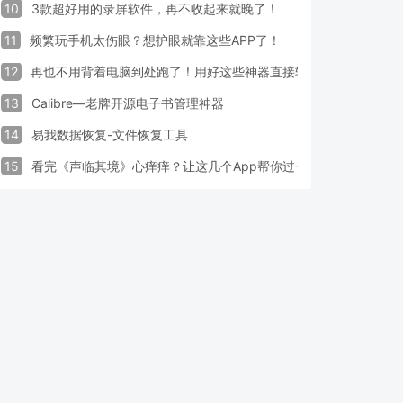
10
3款超好用的录屏软件，再不收起来就晚了！
11
频繁玩手机太伤眼？想护眼就靠这些APP了！
12
再也不用背着电脑到处跑了！用好这些神器直接轻松办公
13
Calibre—老牌开源电子书管理神器
14
易我数据恢复-文件恢复工具
15
看完《声临其境》心痒痒？让这几个App帮你过一把配音瘾