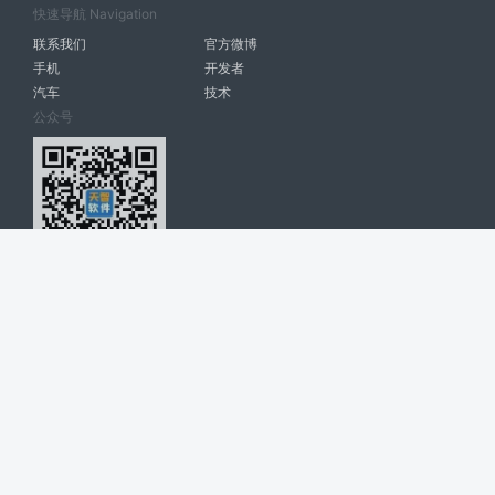
快速导航 Navigation
联系我们
官方微博
手机
开发者
汽车
技术
公众号
天智软件 南宁博大高科计算机有限公司 版权所有 ©
2026. All Rights
Reserved. tintsoft.com
网站展示的品牌信息和数据，是基于互联网大数据及品牌方的公开信息，
收集整理客观呈现，仅提供参考使用，不代表网站支持观点；如有侵权、
错误信息，请及时联系我们更正或删除！
广告与友链交换QQ: 4322897 共同关注软件行业
博大软件
盈门
ManualLib