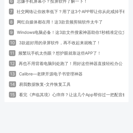
6
总嫌手机屏幕小？投屏软件了解一下！
7
社交网络让你效率低下？用了这3个APP帮让你从此戒掉手机！
8
网红自媒体都在用！这3款音频剪辑软件太牛了
9
Windows电脑必备！这3款文件搜索神器助你1秒精准定位文件
10
3款超好用的录屏软件，再不收起来就晚了！
11
频繁玩手机太伤眼？想护眼就靠这些APP了！
12
再也不用背着电脑到处跑了！用好这些神器直接轻松办公
13
Calibre—老牌开源电子书管理神器
14
易我数据恢复-文件恢复工具
15
看完《声临其境》心痒痒？让这几个App帮你过一把配音瘾