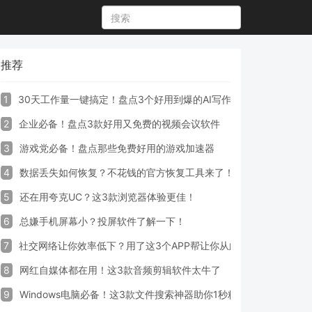
推荐
1
30天工作量一键搞定！盘点3个好用到爆的AI写作生成器工具
2
企业必备！盘点3款好用又免费的视频会议软件
3
游戏党必备！盘点那些免费好用的游戏加速器
4
数据丢失如何恢复？不花钱的官方恢复工具来了！
5
还在用夸克UC？这3款浏览器体验更佳！
6
总嫌手机屏幕小？投屏软件了解一下！
7
社交网络让你效率低下？用了这3个APP帮让你从此戒掉手机！
8
网红自媒体都在用！这3款音频剪辑软件太牛了
9
Windows电脑必备！这3款文件搜索神器助你1秒精准定位文件