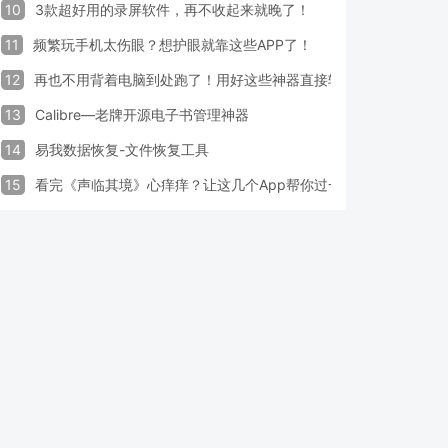
10
3款超好用的录屏软件，再不收起来就晚了！
11
频繁玩手机太伤眼？想护眼就靠这些APP了！
12
再也不用背着电脑到处跑了！用好这些神器直接轻松办公
13
Calibre—老牌开源电子书管理神器
14
易我数据恢复-文件恢复工具
15
看完《声临其境》心痒痒？让这几个App帮你过一把配音瘾