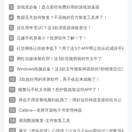
3
游戏党必备！盘点那些免费好用的游戏加速器
4
数据丢失如何恢复？不花钱的官方恢复工具来了！
5
还在用夸克UC？这3款浏览器体验更佳！
6
总嫌手机屏幕小？投屏软件了解一下！
7
社交网络让你效率低下？用了这3个APP帮让你从此戒掉手机！
8
网红自媒体都在用！这3款音频剪辑软件太牛了
9
Windows电脑必备！这3款文件搜索神器助你1秒精准定位文件
10
3款超好用的录屏软件，再不收起来就晚了！
11
频繁玩手机太伤眼？想护眼就靠这些APP了！
12
再也不用背着电脑到处跑了！用好这些神器直接轻松办公
13
Calibre—老牌开源电子书管理神器
14
易我数据恢复-文件恢复工具
15
看完《声临其境》心痒痒？让这几个App帮你过一把配音瘾