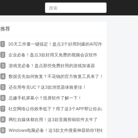
推荐
1
30天工作量一键搞定！盘点3个好用到爆的AI写作生成器工具
2
企业必备！盘点3款好用又免费的视频会议软件
3
游戏党必备！盘点那些免费好用的游戏加速器
4
数据丢失如何恢复？不花钱的官方恢复工具来了！
5
还在用夸克UC？这3款浏览器体验更佳！
6
总嫌手机屏幕小？投屏软件了解一下！
7
社交网络让你效率低下？用了这3个APP帮让你从此戒掉手机！
8
网红自媒体都在用！这3款音频剪辑软件太牛了
9
Windows电脑必备！这3款文件搜索神器助你1秒精准定位文件