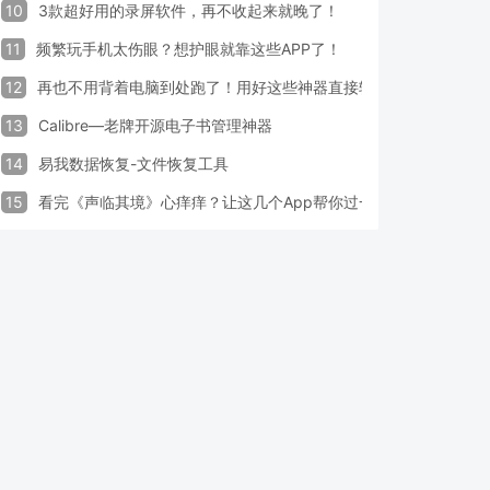
10
3款超好用的录屏软件，再不收起来就晚了！
11
频繁玩手机太伤眼？想护眼就靠这些APP了！
12
再也不用背着电脑到处跑了！用好这些神器直接轻松办公
13
Calibre—老牌开源电子书管理神器
14
易我数据恢复-文件恢复工具
15
看完《声临其境》心痒痒？让这几个App帮你过一把配音瘾