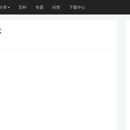
分享
百科
专题
问答
下载中心
示