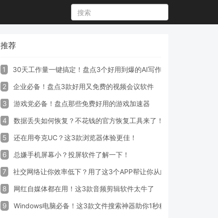
推荐
1
30天工作量一键搞定！盘点3个好用到爆的AI写作生成器工具
2
企业必备！盘点3款好用又免费的视频会议软件
3
游戏党必备！盘点那些免费好用的游戏加速器
4
数据丢失如何恢复？不花钱的官方恢复工具来了！
5
还在用夸克UC？这3款浏览器体验更佳！
6
总嫌手机屏幕小？投屏软件了解一下！
7
社交网络让你效率低下？用了这3个APP帮让你从此戒掉手机！
8
网红自媒体都在用！这3款音频剪辑软件太牛了
9
Windows电脑必备！这3款文件搜索神器助你1秒精准定位文件