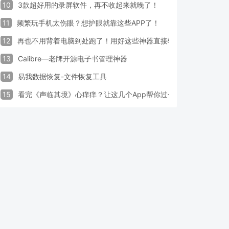
10
3款超好用的录屏软件，再不收起来就晚了！
11
频繁玩手机太伤眼？想护眼就靠这些APP了！
12
再也不用背着电脑到处跑了！用好这些神器直接轻松办公
13
Calibre—老牌开源电子书管理神器
14
易我数据恢复-文件恢复工具
15
看完《声临其境》心痒痒？让这几个App帮你过一把配音瘾