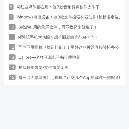
8
网红自媒体都在用！这3款音频剪辑软件太牛了
9
Windows电脑必备！这3款文件搜索神器助你1秒精准定位文件
10
3款超好用的录屏软件，再不收起来就晚了！
11
频繁玩手机太伤眼？想护眼就靠这些APP了！
12
再也不用背着电脑到处跑了！用好这些神器直接轻松办公
13
Calibre—老牌开源电子书管理神器
14
易我数据恢复-文件恢复工具
15
看完《声临其境》心痒痒？让这几个App帮你过一把配音瘾