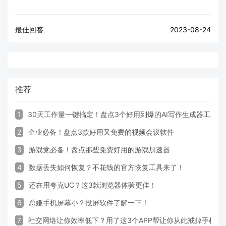
最佳回答
2023-08-24
推荐
1
30天工作量一键搞定！盘点3个好用到爆的AI写作生成器工具
2
企业必备！盘点3款好用又免费的视频会议软件
3
游戏党必备！盘点那些免费好用的游戏加速器
4
数据丢失如何恢复？不花钱的官方恢复工具来了！
5
还在用夸克UC？这3款浏览器体验更佳！
6
总嫌手机屏幕小？投屏软件了解一下！
7
社交网络让你效率低下？用了这3个APP帮让你从此戒掉手机！