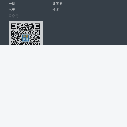
手机
开发者
汽车
技术
公众号
天智软件 南宁博大高科计算机有限公司 版权所有 ©
2026. All Rights
Reserved. tintsoft.com
网站展示的品牌信息和数据，是基于互联网大数据及品牌方的公开信息，
收集整理客观呈现，仅提供参考使用，不代表网站支持观点；如有侵权、
错误信息，请及时联系我们更正或删除！
广告与友链交换QQ: 4322897 共同关注软件行业
博大软件
盈门
ManualLib